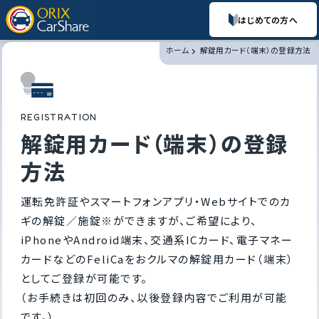
はじめての方へ
ホーム
解錠用カード（端末）の登録方法
R
E
G
I
S
T
R
A
T
I
O
N
解錠用カード（端末）の登録
方法
運転免許証やスマートフォンアプリ・Webサイトでのカ
ギの解錠／施錠※ができますが、ご希望により、
iPhoneやAndroid端末、交通系ICカード、電子マネー
カードなどのFeliCaをおクルマの解錠用カード（端末）
としてご登録が可能です。
（お手続きは初回のみ、以後登録内容でご利用が可能
です。）