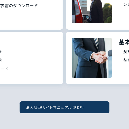
ン
請求書のダウンロード
基
録
契
除
契
ロード
法人管理サイトマニュアル（PDF）