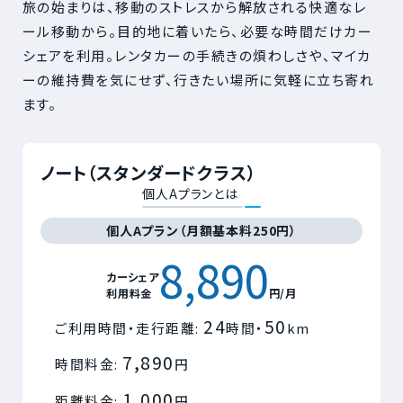
旅の始まりは、移動のストレスから解放される快適なレ
ール移動から。目的地に着いたら、必要な時間だけカー
シェアを利用。レンタカーの手続きの煩わしさや、マイカ
ーの維持費を気にせず、行きたい場所に気軽に立ち寄れ
ます。
ノート（スタンダードクラス）
個人Aプランとは
個人Aプラン（月額基本料250円）
8,890
カーシェア
利用料金
円/月
24
50
ご利用時間・走行距離:
時間・
km
7,890
時間料金:
円
1,000
距離料金:
円