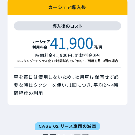
カーシェア導入後
導入後のコスト
41
900
,
カーシェア
利用料金
円/月
時間料金41,900円、距離料金0円
※スタンダードクラス全て6時間以内のご予約・ご利用を月10回の場合
車を毎日は使用しないため、社用車は保有せず必
要な時はタクシーを使い、1回につき、平均2〜4時
間程度の利用。
リース車両の減車
CASE 02