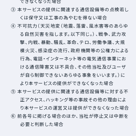
できなくなった場合
③ 本サービスの提供に関連する通信設備等の点検若し
くは保守又は工事の為やむを得ない場合
④ 不可抗力（天災地変（地震、落雷、風水害等のあらゆ
る自然災害を指します。以下同じ。）、戦争、武力攻
撃、内戦、暴動、騒乱、革命、テロ、労働争議、大規
模火災、感染症の流行、政府機関等の公権力による
行為、電話・インターネット等の電気通信事業にお
ける通信障害又は不具合、その他当社及びユーザ
が自ら制御できないあらゆる事象をいいます。）に
より本サービスの提供ができなくなった場合
⑤ 本サービスの提供に関連する通信設備等に対する不
正アクセス、ハッキング等の事故その他の理由によ
り本サービスの運営又は提供ができなくなった場合
⑥ 前各号に掲げる場合のほか、当社が停止又は中断を
必要と判断した場合