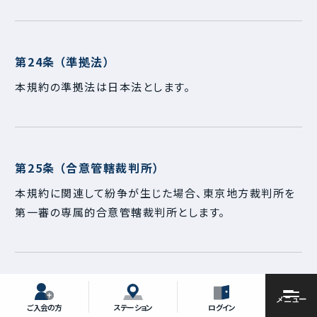
第24条 （準拠法）
本規約の準拠法は日本法とします。
第25条 （合意管轄裁判所）
本規約に関連して紛争が生じた場合、東京地方裁判所を
第一審の専属的合意管轄裁判所とします。
以上
ご入会の方
ステーション
ログイン
施行日 2026 年 6 月 16 日