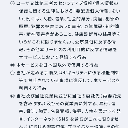
⑨ ユーザ又は第三者のセンシティブ情報（個人情報の
保護に関する法律における「要配慮個人情報」をい
い、例えば、人種、信条、社会的身分、病歴、犯罪の
履歴、犯罪の被害にあった事実、身体障碍・知的障
害・精神障害等があること、健康診断等の結果等を
いうがこれに限りません。）、公序良俗に反する情
報、その他本サービスの利用目的に反する情報を
本サービスにおいて登録する行為
⑩ 本サービスを日本国以外で使用する行為
⑪ 当社が定める手順又はセキュリティに係る機能制御
等で禁止されている事項に違反して、本サービスを
利用する行為
⑫ 当社及び当社従業員並びに当社の委託先（再委託先
を含みます。）及びその従業員に対する、暴行、傷
害、脅迫、強要、名誉棄損、侮辱、人格を否定する発
言、インターネット（SNS を含むがこれに限りませ
ん。）における誹謗中傷、プライバシー侵害、その他