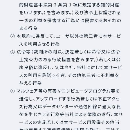
的財産基本法第 2 条第 1 項に規定する知的財産
をいいます。）を含みます。）及び法令上保護される
一切の利益を侵害する行為又は侵害するおそれの
ある行為
② 本規約に違反して、ユーザ以外の第三者に本サービ
スを利用させる行為
③ 法令等（裁判所の判決、決定若しくは命令又は法令
上拘束力のある行政措置を含みます。）若しくは公
序良俗に違反し、又は当社、当社に対して本サービ
スの利用を許諾する者、その他第三者に不利益を
与える行為
④ マルウェア等の有害なコンピュータプログラム等を
送信し、アップロードする行為若しくは不正アクセ
ス行為又はデータセンターや通信回線に過大な負
荷を生じさせる行為等当社による業務の遂行、本サ
ービスの実施若しくは本サービス用設備その他当
社の使用する通信設備等に支障を及ぼし、又はそ