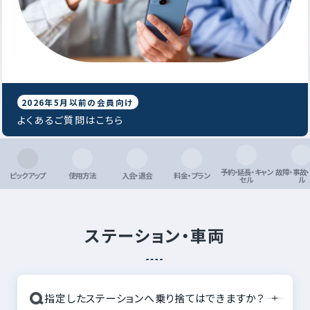
2026年5月以前の会員向け
よくあるご質問はこちら
予約・延長・キャン
故障・事故
ピックアップ
使用方法
入会・退会
料金・プラン
セル
ル
ステーション・車両
Q
指定したステーションへ乗り捨てはできますか？