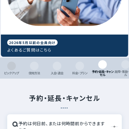
2026年5月以前の会員向け
よくあるご質問はこちら
予約・延長・キャン
故障・事故
ピックアップ
使用方法
入会・退会
料金・プラン
セル
ル
予約・延長・キャンセル
Q
予約は何日前、または何時間前からできます