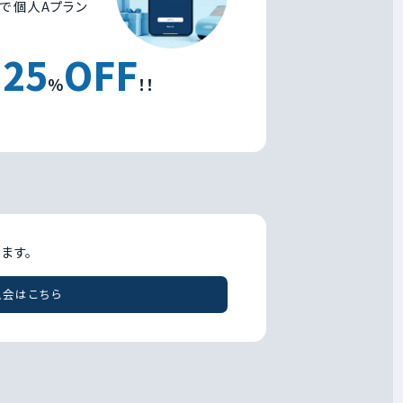
で個人Aプラン
25
OFF
を
％
！！
ます。
入会はこちら