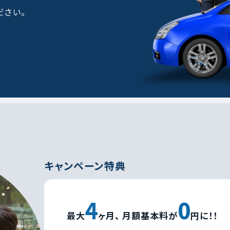
ださい。
キャンペーン特典
4
0
最大
ヶ月、
月額基本料が
円に！！